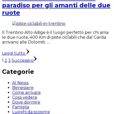
paradiso per gli amanti delle due
ruote
Il Trentino Alto Adige è il luogo perfetto per chi ama
le due ruote, 400 Km di piste ciclabili che dal Garda
arrivano alle Dolomiti. …
Leggi tutto
Paginazione
Pagina
Pagina
Pagina
1
2
3
Successivo
degli
Categorie
articoli
AI News
Benessere
Come arrivare
Cosa vedere
Dove dormire
Famiglia
Luoghi da scoprire