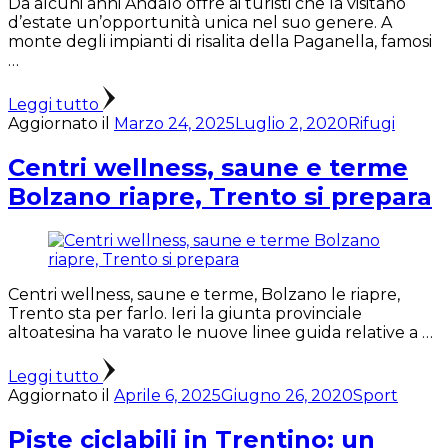
Da alcuni anni Andalo offre ai turisti che la visitano
d’estate un’opportunità unica nel suo genere. A
monte degli impianti di risalita della Paganella, famosi
…
Leggi tutto
Aggiornato il
Marzo 24, 2025
Luglio 2, 2020
Rifugi
Centri wellness, saune e terme
Bolzano riapre, Trento si prepara
Centri wellness, saune e terme, Bolzano le riapre,
Trento sta per farlo. Ieri la giunta provinciale
altoatesina ha varato le nuove linee guida relative a …
Leggi tutto
Aggiornato il
Aprile 6, 2025
Giugno 26, 2020
Sport
Piste ciclabili in Trentino: un